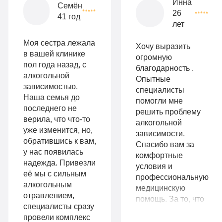
Инна
Семён
26
опции
41 год
лет
9
«Бюджетно»
Оптимальный
990
Моя сестра лежала
Хочу выразить
Индивидуальная
руб
в вашей клинике
огромную
пол года назад, с
благодарность .
2-х местная
терапия
алкогольной
Опытные
палата
зависимостью.
Работа
специалисты
Наша семья до
Все
помогли мне
с
последнего не
решить проблему
опции
верила, что что-то
алкогольной
психологом
уже изменится, но,
зависимости.
«Стандарт»
обратившись к вам,
Усиленная
Спасибо вам за
у нас появилась
Индивидуальная
комфортные
детоксикация
надежда. Привезли
условия и
терапия
её мы с сильным
профессиональную
Гарантия
алкогольным
медицинскую
Усиленная
отравлением,
длительной
помощь. За то, что
специалисты сразу
детоксикация
смогли донести до
ремиссии
провели комплекс
меня, что мне