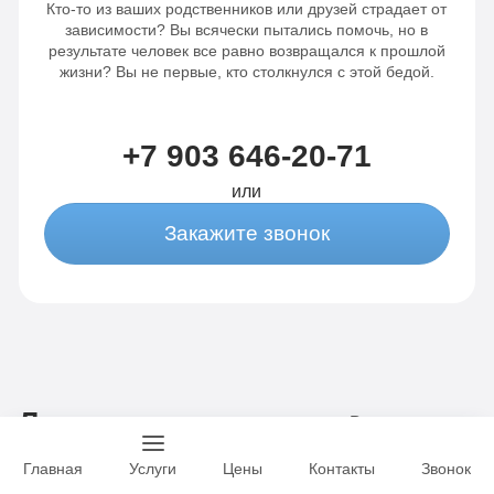
Кто-то из ваших родственников или друзей страдает от
Сбор
анализов
зависимости? Вы всячески пытались помочь, но в
результате человек все равно возвращался к прошлой
анализов
Отслеживание
жизни? Вы не первые, кто столкнулся с этой бедой.
Отслеживание
динамики
динамики
от 3-х
+7 903 646-20-71
от 3-х
капельниц
или
капельниц
в
Закажите звонок
в день
день
Записаться
Записаться
Лицензии
Все лицензии
Главная
Услуги
Цены
Контакты
Звонок