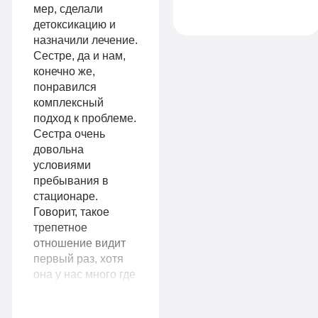
Гарантия
мер, сделали
нужно лечение!
Личный
детоксикацию и
длительной
назначили лечение.
санузел
Сестре, да и нам,
ремиссии
Больничный
конечно же,
Личный
понравился
лист
комплексный
санузел
подход к проблеме.
Сестра очень
Больничный
довольна
Записаться
лист
условиями
пребывания в
стационаре.
Говорит, такое
Записаться
трепетное
9
отношение видит
VIP
990
первый раз, хотя
она у нас много где
руб
лежала. Вот уже
1-я
пол года прошло, а
14
местная