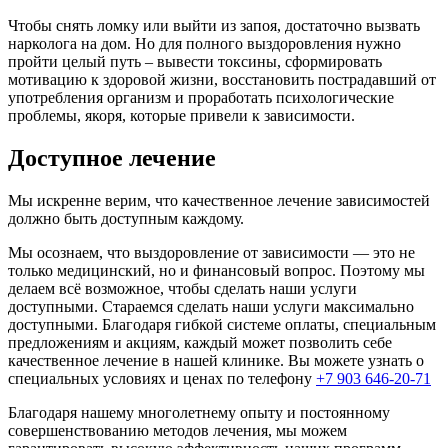
здоровому образу жизни. Теперь я чувствую себя
свободным от наркотиков и готов начать новую главу в
Чтобы снять ломку или выйти из запоя, достаточно вызвать
своей жизни. Я рекомендую клинику всем, кто ищет
нарколога на дом. Но для полного выздоровления нужно
настоящую помощь
пройти целый путь – вывести токсины, сформировать
мотивацию к здоровой жизни, восстановить пострадавший от
употребления организм и проработать психологические
проблемы, якоря, которые привели к зависимости.
Искренне благодарна вам за своё лечение! Моя жизнь
была разрушена из-за употребления наркотиков. Я сама
Доступное лечение
приняла решение и нашла вашу клинику, обсудили и
проговорили все интересующие меня вопросы о
Мы искренне верим, что качественное лечение зависимостей
реабилитации. Я получила такую колоссальную
должно быть доступным каждому.
поддержку и помощь, начала лечение. Ваш подход, ваш
профессионализм, всё на столько зацепило меня. Опыт
Мы осознаем, что выздоровление от зависимости — это не
других зависимых — у меня нет слов. Мой стаж более 5
только медицинский, но и финансовый вопрос. Поэтому мы
лет, и тут вы мне показываете новую и счастливую
делаем всё возможное, чтобы сделать наши услуги
жизнь без наркотиков. Во что я и поверить уже не
доступными. Стараемся сделать наши услуги максимально
могла. Огромное вам спасибо!
доступными. Благодаря гибкой системе оплаты, специальным
предложениям и акциям, каждый может позволить себе
качественное лечение в нашей клинике. Вы можете узнать о
специальных условиях и ценах по телефону
+7 903 646-20-71
Я был вынужден прибегнуть к принудительной
Благодаря нашему многолетнему опыту и постоянному
госпитализации матери. Более 15 лет она находилась в
совершенствованию методов лечения, мы можем
алкогольной зависимости, и сама предпринимать какие-