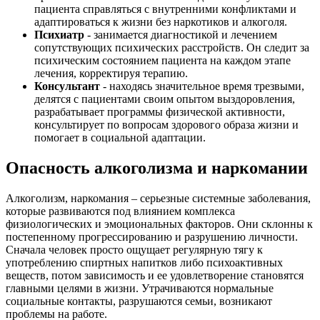
пациента справляться с внутренними конфликтами и
адаптироваться к жизни без наркотиков и алкоголя.
Психиатр
- занимается диагностикой и лечением
сопутствующих психических расстройств. Он следит за
психическим состоянием пациента на каждом этапе
лечения, корректируя терапию.
Консультант
- находясь значительное время трезвыми,
делятся с пациентами своим опытом выздоровления,
разрабатывает программы физической активности,
консультирует по вопросам здорового образа жизни и
помогает в социальной адаптации.
Опасность алкоголизма и наркомании
Алкоголизм, наркомания – серьезные системные заболевания,
которые развиваются под влиянием комплекса
Я очень доволен результатами лечения наркомании в
физиологических и эмоциональных факторов. Они склонны к
наркоцентре . Зависимость оказалась слишком сильной,
постепенному прогрессированию и разрушению личности.
и я подозревал, что ничего не сможет мне помочь. Но
Сначала человек просто ощущает регулярную тягу к
благодаря профессиональной команде специалистов и
употреблению спиртных напитков либо психоактивных
программе, я смог преодолеть свою зависимость
веществ, потом зависимость и ее удовлетворение становятся
полностью. Мне предоставили все необходимые
главными целями в жизни. Утрачиваются нормальные
ресурсы и поддержку во время стационарного лечения.
социальные контакты, разрушаются семьи, возникают
Я нашел в себе силы бороться с желаниями и научился
проблемы на работе.