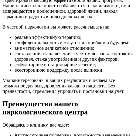
гарантировать высокую эффективность наших программ.
то действия не хотела. Я благодарен вашей команде
Наши пациенты не просто избавляются от зависимости, но и
наркологов за оперативность и чёткость действий. В
возвращаются к полноценной, здоровой жизни, находя
клинике мать получила огромнейший опыт и знания,
гармонию и радость в повседневных делах.
как справляться со своими эмоциями, тревогой,
агрессией, тягой к алкоголю. Большое вам спасибо, что
В частной наркологии вы можете рассчитывать на:
у неё сейчас новая и светлая жизнь!
реально эффективную терапию;
конфиденциальность и отсутствие проблем в будущем;
внимательное деликатное отношение;
составление плана лечения с учетом возраста, состояния
здоровья, стажа употребления и других факторов;
амбулаторное и стационарное лечение;
Очень рада, что попала именно на ваш сайт и набрала
всестороннюю поддержку после выписки.
вам. Получила первичную консультацию, после
назначили приём психолога. Мне было важно найти
Мы заинтересованы в ваших результатах и делаем все
специалиста, с которым мне будет комфортно. И уже
возможное для выздоровления каждого пациента. Без
после нескольких сеансов терапии мне намного легче.
предвзятости, стремления упрощать и постановки на учет.
Большой плюс, что сеансы могут проходить по скайпу,
и не надо никуда ехать.
Преимущества нашего
наркологического центра
Обращаясь в клинику, вас ждёт:
Круглосуточная поддержка, возможность выведения из