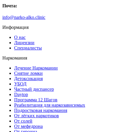
Почта:
info@narko-alko.clinic
Информация
О нас
Лицензии
Специалисты
Наркомания
Лечение Наркомании
Снятие ломки
Детоксикация
УБОД
Частный диспансер
Daytop
Программа 12 Шагов
Реабилитация для наркозависимых
Подростковая наркомания
От лёгких наркотиков
От солей
От мефедрона
От героина